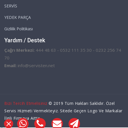
SERVİS
YEDEK PARÇA
Gizlilik Politikası
Yardım / Destek
Çağrı Merkezi:
444 48 63 - 0532 111 35 30 - 0232 256 74
70
Email:
info@servisten.net
Bizi Tercih Etmelisiniz
© 2019 Tüm Hakları Saklıdır. Özel
Servis Hizmeti Vermekteyiz. Sitede Geçen Logo Ve Markalar
İlgili Firmaya Aittir.